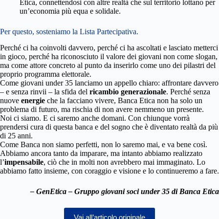
Etica, connettendosi con altre realtà che sul territorio lottano per
un’economia più equa e solidale.
Per questo, sosteniamo la Lista Partecipativa.
Perché ci ha coinvolti davvero, perché ci ha ascoltati e lasciato metterci
in gioco, perché ha riconosciuto il valore dei giovani non come slogan,
ma come attore concreto al punto da inserirlo come uno dei pilastri del
proprio programma elettorale.
Come giovani under 35 lanciamo un appello chiaro: affrontare davvero
– e senza rinvii – la sfida del
ricambio generazionale
. Perché senza
nuove
energie
che la facciano vivere, Banca Etica non ha solo un
problema di futuro, ma rischia di non avere nemmeno un presente.
Noi ci siamo. E ci saremo anche domani. Con chiunque vorrà
prendersi cura di questa banca e del sogno che è diventato realtà da più
di 25 anni.
Come Banca non siamo perfetti, non lo saremo mai, e va bene così.
Abbiamo ancora tanto da imparare, ma intanto abbiamo realizzato
l’
impensabile
, ciò che in molti non avrebbero mai immaginato. Lo
abbiamo fatto insieme, con coraggio e visione e lo continueremo a fare.
–
GenEtica – Gruppo giovani soci under 35 di Banca Etica
Vai all’articolo originale