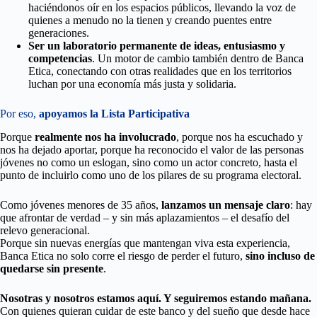
haciéndonos oír en los espacios públicos, llevando la voz de
quienes a menudo no la tienen y creando puentes entre
generaciones.
Ser un laboratorio permanente de ideas, entusiasmo y
competencias
. Un motor de cambio también dentro de Banca
Etica, conectando con otras realidades que en los territorios
luchan por una economía más justa y solidaria.
Por eso,
apoyamos la Lista Participativa
Porque
realmente nos ha involucrado
, porque nos ha escuchado y
nos ha dejado aportar, porque ha reconocido el valor de las personas
jóvenes no como un eslogan, sino como un actor concreto, hasta el
punto de incluirlo como uno de los pilares de su programa electoral.
Como jóvenes menores de 35 años,
lanzamos un mensaje claro
: hay
que afrontar de verdad – y sin más aplazamientos – el desafío del
relevo generacional.
Porque sin nuevas energías que mantengan viva esta experiencia,
Banca Etica no solo corre el riesgo de perder el futuro,
sino incluso de
quedarse sin presente
.
Nosotras y nosotros estamos aquí. Y seguiremos estando mañana.
Con quienes quieran cuidar de este banco y del sueño que desde hace