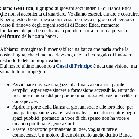
Siamo
GenÉtica
, il gruppo di giovani soci under 35 di Banca Etica
che non si accontenta di guardare. Vogliamo esserci, aiutare e costruire.
È per questo che nei mesi scorsi ci siamo messi in gioco nel percorso
verso il rinnovo degli organi sociali di Banca Etica, momento
fondamentale perché ci chiama a prenderci cura in prima persona
del
futuro
della nostra banca.
Abbiamo immaginato l’impensabile: una banca che parla anche la
nostra lingua, che ci includa davvero, che ha il coraggio di innovare
restando fedele ai propri
valori
.
Dal nostro ultimo incontro a
Casal di Principe
è nata una visione, ma
soprattutto un impegno:
Avvicinare ragazze e ragazzi alla finanza etica con parole
semplici, esperienze sincere e formazione accessibile, entrando
in scuole e università per portare una nuova educazione critica e
consapevole.
Aprire le porte della Banca ai giovani soci e alle loro idee, per
una partecipazione viva e trasformativa, facendoci sentire negli
spazi pubblici, portando la voce di chi spesso non ha voce e
creando ponti tra le generazioni.
Essere laboratorio permanente di idee, voglia di fare e
competenze. Un motore di cambiamento anche dentro Banca