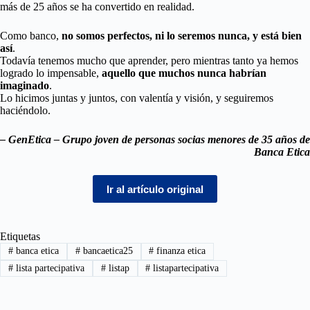
más de 25 años se ha convertido en realidad.
Como banco,
no somos perfectos, ni lo seremos nunca, y está bien
así
.
Todavía tenemos mucho que aprender, pero mientras tanto ya hemos
logrado lo impensable,
aquello que muchos nunca habrían
imaginado
.
Lo hicimos juntas y juntos, con valentía y visión, y seguiremos
haciéndolo.
– GenEtica – Grupo joven de personas socias menores de 35 años de
Banca Etica
Ir al artículo original
Etiquetas
#
banca etica
#
bancaetica25
#
finanza etica
#
lista partecipativa
#
listap
#
listapartecipativa