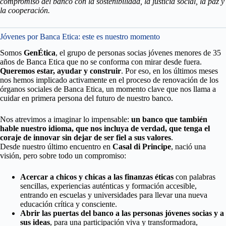
compromiso del banco con la sostenibilidad, la justicia social, la paz y
la cooperación.
Jóvenes por Banca Etica: este es nuestro momento
Somos
GenÉtica
, el grupo de personas socias jóvenes menores de 35
años de Banca Etica que no se conforma con mirar desde fuera.
Queremos estar, ayudar y construir
. Por eso, en los últimos meses
nos hemos implicado activamente en el proceso de renovación de los
órganos sociales de Banca Etica, un momento clave que nos llama a
cuidar en primera persona del futuro de nuestro banco.
Nos atrevimos a imaginar lo impensable:
un banco que también
hable nuestro idioma, que nos incluya de verdad, que tenga el
coraje de innovar sin dejar de ser fiel a sus valores
.
Desde nuestro último encuentro en
Casal di Principe
, nació una
visión, pero sobre todo un compromiso:
Acercar a chicos y chicas a las finanzas éticas
con palabras
sencillas, experiencias auténticas y formación accesible,
entrando en escuelas y universidades para llevar una nueva
educación crítica y consciente.
Abrir las puertas del banco a las personas jóvenes socias y a
sus ideas
, para una participación viva y transformadora,